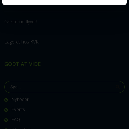
Præsentation af de nye CowDream bandager!
Gnisterne flyver!
Lageret hos KVK!
GODT AT VIDE
Nyheder
Events
FAQ