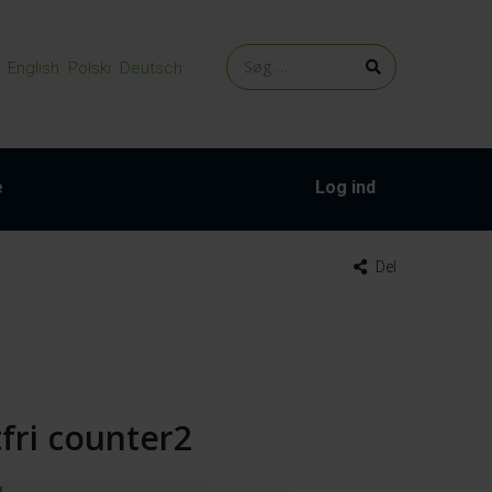
English
Polski
Deutsch
e
Log ind
Del
fri counter2