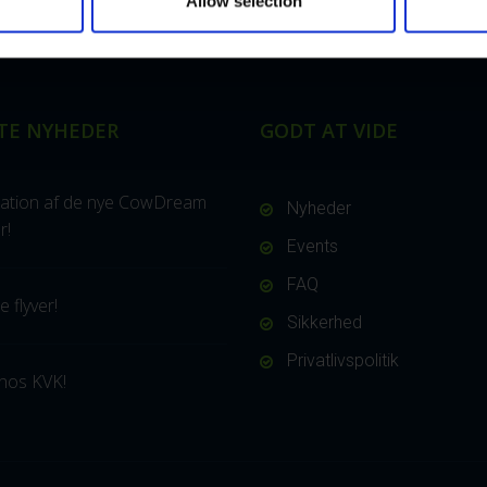
Allow selection
TE NYHEDER
GODT AT VIDE
ation af de nye CowDream
Nyheder
r!
Events
FAQ
 flyver!
Sikkerhed
Privatlivspolitik
hos KVK!