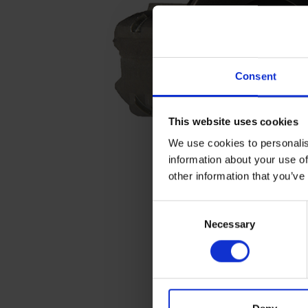
Consent
This website uses cookies
We use cookies to personalis
information about your use of
other information that you’ve
C
Necessary
o
n
s
e
n
t