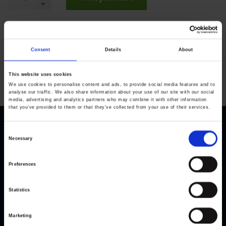
Consent
Details
About
This website uses cookies
We use cookies to personalise content and ads, to provide social media features and to
analyse our traffic. We also share information about your use of our site with our social
media, advertising and analytics partners who may combine it with other information
that you’ve provided to them or that they’ve collected from your use of their services.
C
Necessary
o
n
Preferences
s
e
KVK Hydra Klov er en moderne virksomhed, der
Statistics
n
udelukkende udvikler og producerer udstyr til klovpleje og
t
klovbeskæring. I dag har vi mange produkter i daglig drift i
Marketing
S