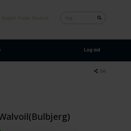
English
Polski
Deutsch
e
Log ind
Del
 Walvoil(Bulbjerg)