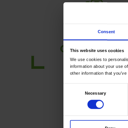
Consent
This website uses cookies
We use cookies to personalis
information about your use of
other information that you’ve
C
Necessary
o
n
s
e
n
t