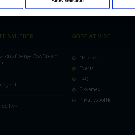
Allow selection
TE NYHEDER
GODT AT VIDE
ation af de nye CowDream
Nyheder
r!
Events
FAQ
 flyver!
Sikkerhed
Privatlivspolitik
hos KVK!