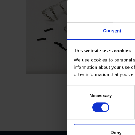
Consent
This website uses cookies
We use cookies to personalis
information about your use of
other information that you’ve
C
Necessary
o
n
s
e
n
t
Deny