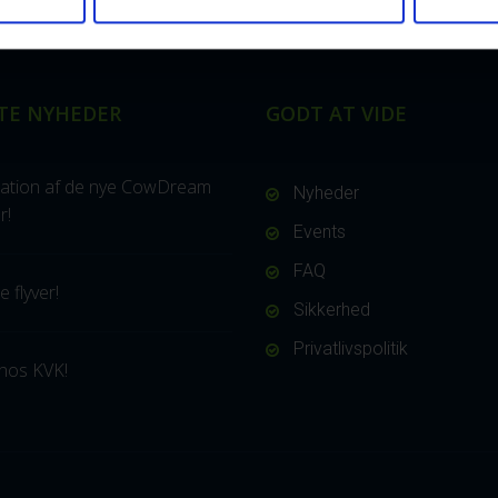
TE NYHEDER
GODT AT VIDE
ation af de nye CowDream
Nyheder
r!
Events
FAQ
 flyver!
Sikkerhed
Privatlivspolitik
hos KVK!