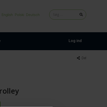
English
Polski
Deutsch
e
Log ind
Del
rolley