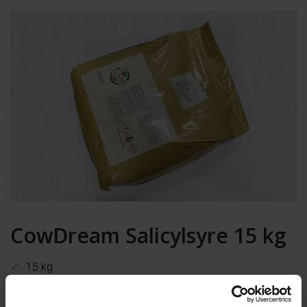
CowDream Salicylsyre 15 kg
15 kg
Bruges mod Digital Dermatitis
Desinficerer