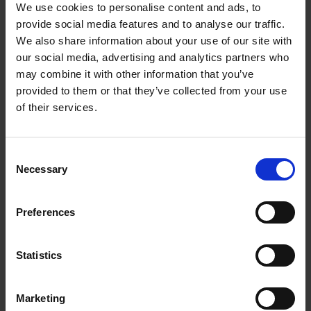
We use cookies to personalise content and ads, to
provide social media features and to analyse our traffic.
1003647KVK
Więcej informacji
We also share information about your use of our site with
our social media, advertising and analytics partners who
may combine it with other information that you’ve
provided to them or that they’ve collected from your use
of their services.
C
Necessary
o
n
s
Preferences
e
Drewniany bloczek 11 cm, 1szt.
n
t
Statistics
S
1003566KVK
Więcej informacji
e
Marketing
l