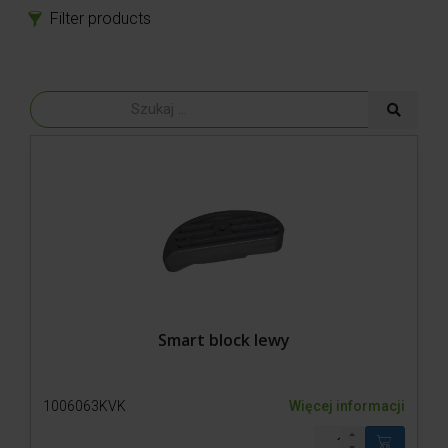
Filter products
Produkty
Części zamienne
Akcesoria
Pasy brzuszne i liny
Opcje dodatkowe
Kleje i Bloczki
Produkty lecznicze i bandaże
Narzędzia do korekcji
Odzież
Smart block lewy
1006063KVK
Więcej informacji