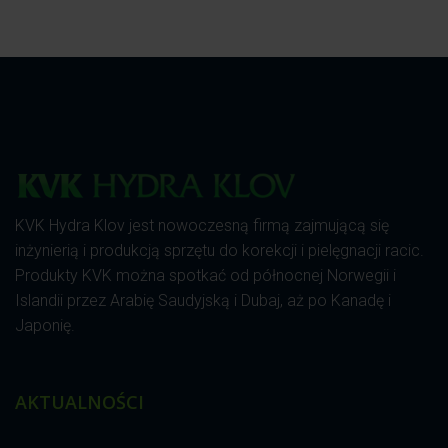
KVK Hydra Klov jest nowoczesną firmą zajmującą się
inżynierią i produkcją sprzętu do korekcji i pielęgnacji racic.
Produkty KVK można spotkać od północnej Norwegii i
Islandii przez Arabię Saudyjską i Dubaj, aż po Kanadę i
Japonię.
AKTUALNOŚCI