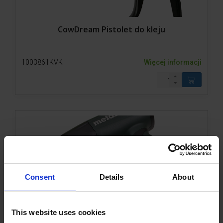
CowDream Pistolet do kleju
1003861KVK
Więcej informacji
Consent
Details
About
Pistolet na gorące powietrze Metabo H16-500
This website uses cookies