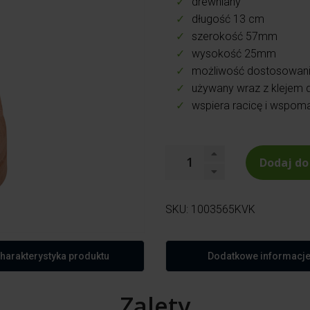
drewniany
długość 13 cm
szerokość 57mm
wysokość 25mm
możliwość dostosowania 
używany wraz z klejem d
wspiera racicę i wspom
Dodaj do
SKU:
1003565KVK
harakterystyka produktu
Dodatkowe informacj
Zalety