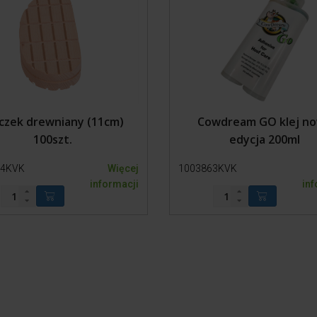
czek drewniany (11cm)
Cowdream GO klej n
100szt.
edycja 200ml
64KVK
Więcej
1003863KVK
informacji
inf