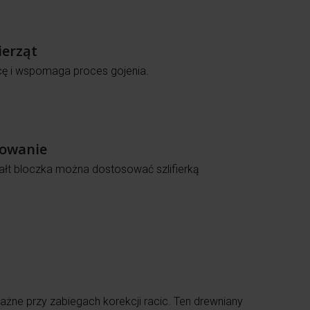
ierząt
cę i wspomaga proces gojenia.
sowanie
tałt bloczka można dostosować szlifierką
żne przy zabiegach korekcji racic.
Ten drewniany