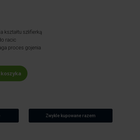
kształtu szlifierką
o racic
aga proces gojenia
 koszyka
e
Zwykle kupowane razem