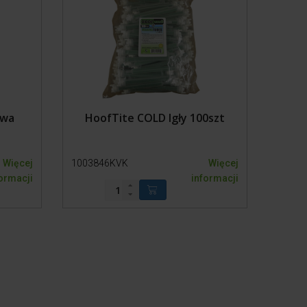
owa
HoofTite COLD Igły 100szt
Więcej
1003846KVK
Więcej
ormacji
informacji