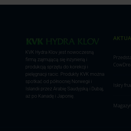
AKTUA
KVK Hydra Klov jest nowoczesną
Przedst
firmą zajmującą się inżynierią i
CowDre
produkcją sprzętu do korekcji i
pielęgnacji racic. Produkty KVK można
spotkać od północnej Norwegii i
Iskry fru
Islandii przez Arabię Saudyjską i Dubaj,
aż po Kanadę i Japonię.
Magazyn