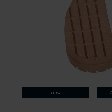
Zalety
C