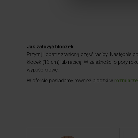
e
l
e
c
t
i
Jak założyć bloczek
o
Przytnij i opatrz zranioną część racicy.
Następnie pr
n
klocek (13 cm) lub racicę.
W zależności o pory roku
wypuść krowę.
W ofercie posiadamy również bloczki w
rozmiarze