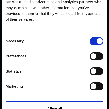
our social media, advertising and analytics partners who
may combine it with other information that you’ve
provided to them or that they’ve collected from your use
KVK Hydra Klov jest nowoczesną firmą zajmującą się
of their services.
inżynierią i produkcją sprzętu do korekcji i pielęgnacji racic.
Produkty KVK można spotkać od północnej Norwegii i
C
Islandii przez Arabię Saudyjską i Dubaj, aż po Kanadę i
Necessary
o
Japonię.
n
s
Preferences
e
AKTUALNOŚCI
n
t
Statistics
S
Przedstawiamy nowe opatrunki CowDream!
e
Marketing
l
Iskry fruwają !
e
c
t
Allow all