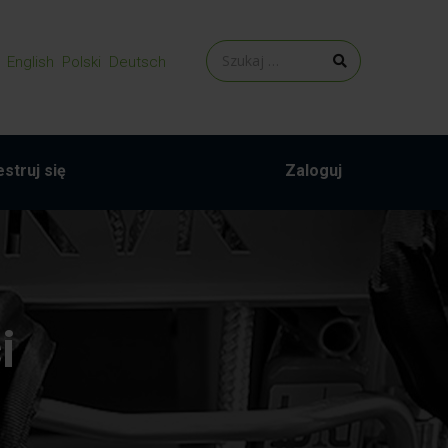
English
Polski
Deutsch
struj się
Zaloguj
i