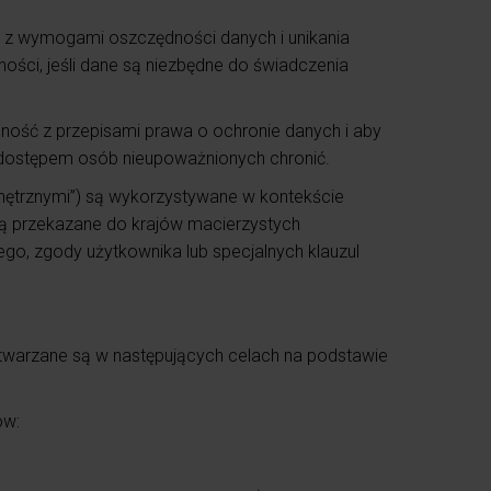
 z wymogami oszczędności danych i unikania
ości, jeśli dane są niezbędne do świadczenia
ność z przepisami prawa o ochronie danych i aby
b dostępem osób nieupoważnionych chronić.
wnętrznymi”) są wykorzystywane w kontekście
aną przekazane do krajów macierzystych
o, zgody użytkownika lub specjalnych klauzul
twarzane są w następujących celach na podstawie
ów: