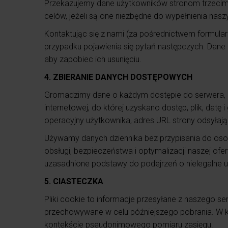
Przekazujemy dane użytkowników stronom trzecim ty
celów, jeżeli są one niezbędne do wypełnienia 
Kontaktując się z nami (za pośrednictwem formula
przypadku pojawienia się pytań następczych. Dane
aby zapobiec ich usunięciu.
4. ZBIERANIE DANYCH DOSTĘPOWYCH
Gromadzimy dane o każdym dostępie do serwera, na 
internetowej, do której uzyskano dostęp, plik, datę
operacyjny użytkownika, adres URL strony odsyłają
Używamy danych dziennika bez przypisania do osob
obsługi, bezpieczeństwa i optymalizacji naszej ofe
uzasadnione podstawy do podejrzeń o nielegalne u
5. CIASTECZKA
Pliki cookie to informacje przesyłane z naszego s
przechowywane w celu późniejszego pobrania. W k
kontekście pseudonimowego pomiaru zasięgu.