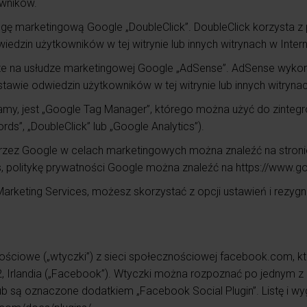
owników.
ugę marketingową Google „DoubleClick”. DoubleClick korzysta z 
dzin użytkowników w tej witrynie lub innych witrynach w Intern
e na usłudze marketingowej Google „AdSense”. AdSense wykorzyst
awie odwiedzin użytkowników w tej witrynie lub innych witrynac
amy, jest „Google Tag Manager”, którego można użyć do zintegro
s”, „DoubleClick” lub „Google Analytics”).
przez Google w celach marketingowych można znaleźć na stroni
, politykę prywatności Google można znaleźć na https://www.g
Marketing Services, możesz skorzystać z opcji ustawień i rezygn
ościowe („wtyczki”) z sieci społecznościowej facebook.com, kt
2, Irlandia („Facebook”). Wtyczki można rozpoznać po jednym z l
ry”) lub są oznaczone dodatkiem „Facebook Social Plugin”. Listę