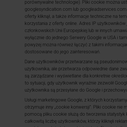
porównywalne technologie). Pliki cookie można us
googlesyndication.com lub googleadservices.com. W 
oferty kliknął, a także informacje techniczne na te
korzystania z oferty online. Adres IP użytkowników
członkowskich Unii Europejskiej lub w innych uma
wyłącznie do jednego Serwery Google w USA i tam 
powyżej można również łączyć z takimi informacjam
dostosowane do jego zainteresowań.
Dane użytkowników przetwarzane są pseudonimowo 
użytkownika, ale przetwarza odpowiednie dane zwi
są zarządzane i wyświetlane dla konkretnie określon
to sytuacji, gdy użytkownik wyraźnie zezwolił Goo
użytkownika są przesyłane do Google i przechow
Usługi marketingowe Google, z których korzystam
otrzymuje inny „cookie konwersji”. Pliki cookie n
pomocą pliku cookie służą do tworzenia statystyk 
całkowitą liczbę użytkowników, którzy kliknęli rekl