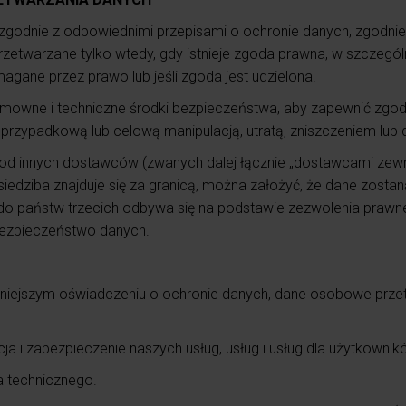
odnie z odpowiednimi przepisami o ochronie danych, zgodnie
etwarzane tylko wtedy, gdy istnieje zgoda prawna, w szczególn
magane przez prawo lub jeśli zgoda jest udzielona.
mowne i techniczne środki bezpieczeństwa, aby zapewnić zgod
 przypadkową lub celową manipulacją, utratą, zniszczeniem lu
ące od innych dostawców (zwanych dalej łącznie „dostawcami ze
 siedziba znajduje się za granicą, można założyć, że dane zost
 państw trzecich odbywa się na podstawie zezwolenia prawneg
ezpieczeństwo danych.
niejszym oświadczeniu o ochronie danych, dane osobowe prze
a i zabezpieczenie naszych usług, usług i usług dla użytkownik
a technicznego.