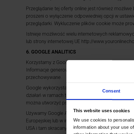
Przeglądanie tej oferty online jest również możliw
proszeni o wyłączenie odpowiedniej opcji w usta
przeglądarki. Wykluczenie plików cookie może prowa
Istnieje możliwość wielu internetowych reklamowyc
lub strony internetowej UE http://www.youronlinec
6. GOOGLE ANALITICS
Korzystamy z Google Analytics, usługi analizy oglą
Informacje generowane przez plik cookie na temat 
przechowywane.
Google wykorzysta te informacje w naszym imieniu
Consent
działań w ramach tej oferty online oraz w celu świ
można utworzyć pseudonimowe profile użytkowni
This website uses cookies
Używamy Google Analytics tylko z aktywowaną anon
We use cookies to personalis
Europejskiej lub w innych umawiających się krajac
information about your use of
USA i tam skracany w wyjątkowych przypadkach.