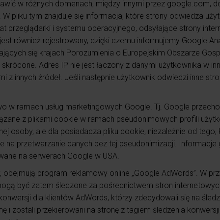
tawić w różnych domenach, między innymi przez google.com, do
pliku tym znajduje się informacja, które strony odwiedza użytkow
mat przeglądarki i systemu operacyjnego, odsyłające strony inter
 jest również rejestrowany, dzięki czemu informujemy Google An
wiających się krajach Porozumienia o Europejskim Obszarze Go
skrócone. Adres IP nie jest łączony z danymi użytkownika w i
i z innych źródeł. Jeśli następnie użytkownik odwiedzi inne st
w ramach usług marketingowych Google. Tj. Google przechowuj
ązane z plikami cookie w ramach pseudonimowych profili użytko
ej osoby, ale dla posiadacza pliku cookie, niezależnie od tego, 
gle na przetwarzanie danych bez tej pseudonimizacji. Informacj
ywane na serwerach Google w USA.
y, obejmują program reklamowy online „Google AdWords”. W p
ie mogą być zatem śledzone za pośrednictwem stron internetowy
konwersji dla klientów AdWords, którzy zdecydowali się na śled
amę i zostali przekierowani na stronę z tagiem śledzenia konwersj