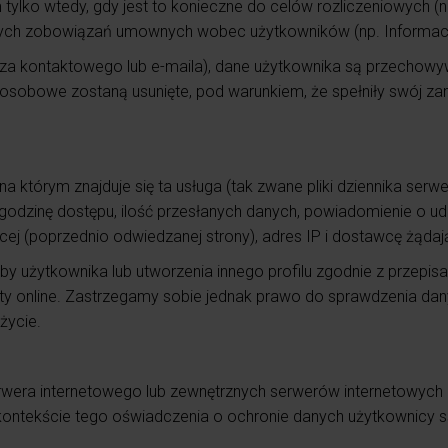
lko wtedy, gdy jest to konieczne do celów rozliczeniowych (np
naszych zobowiązań umownych wobec użytkowników (np. Informa
rza kontaktowego lub e-maila), dane użytkownika są przechowy
 osobowe zostaną usunięte, pod warunkiem, że spełniły swój z
którym znajduje się ta usługa (tak zwane pliki dziennika serw
 i godzinę dostępu, ilość przesłanych danych, powiadomienie o ud
cej (poprzednio odwiedzanej strony), adres IP i dostawcę żąda
y użytkownika lub utworzenia innego profilu zgodnie z przepis
rty online. Zastrzegamy sobie jednak prawo do sprawdzenia dany
życie.
erwera internetowego lub zewnętrznych serwerów internetowych 
ontekście tego oświadczenia o ochronie danych użytkownicy s