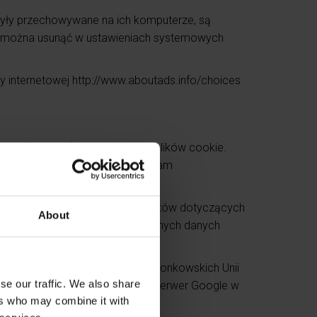
e były przechowywane na ich komputerze, są
ie można usunąć w ustawieniach systemowych
y internetowej http://www.aboutads.info/choices
 Ltd. („Google”). Google używa plików cookie.
yłane na serwer Google w USA i tam
wników, w celu opracowania raportów dotyczących
About
 online i Internetu. Z przetwarzanych danych
ny przez Google w państwach członkowskich Unii
se our traffic. We also share
es IP jest przesyłany tylko na serwer Google w
ers who may combine it with