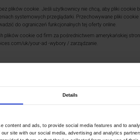
e bez plików cookie. Jeśli użytkownicy nie chcą, aby pliki cooki
wieniach systemowych przeglądarki. Przechowywane pliki cook
dzić do ograniczeń funkcjonalnych tej oferty online.
h plików cookie od firm za pośrednictwem amerykańskiej stron
hoices.com/uk/your-ad -wybory / zarządzanie.
dalności stron internetowych udostępnianej przez Google Ireland
korzystania z oferty online przez użytkownika są zwykle przes
 w celu oceny korzystania z naszej oferty online przez użytko
Details
adczenia nam innych usług związanych z korzystaniem z tej oferty
ków.
imizacją IP. Oznacza to, że adres IP użytkownika jest skraca
e content and ads, to provide social media features and to analy
h Porozumienia o Europejskim Obszarze Gospodarczym. Pełny adr
 our site with our social media, advertising and analytics partn