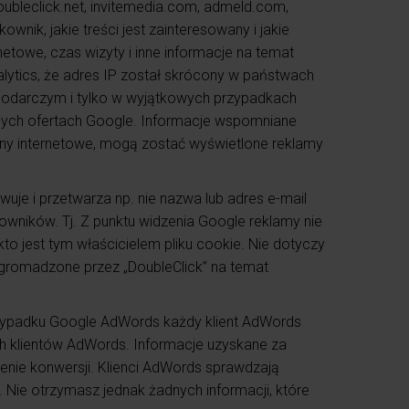
ubleclick.net, invitemedia.com, admeld.com,
nik, jakie treści jest zainteresowany i jakie
netowe, czas wizyty i inne informacje na temat
alytics, że adres IP został skrócony w państwach
spodarczym i tylko w wyjątkowych przypadkach
nnych ofertach Google. Informacje wspomniane
rony internetowe, mogą zostać wyświetlone reklamy
e i przetwarza np. nie nazwa lub adres e-mail
wników. Tj. Z punktu widzenia Google reklamy nie
kto jest tym właścicielem pliku cookie. Nie dotyczy
e gromadzone przez „DoubleClick” na temat
rzypadku Google AdWords każdy klient AdWords
ch klientów AdWords. Informacje uzyskane za
zenie konwersji. Klienci AdWords sprawdzają
i. Nie otrzymasz jednak żadnych informacji, które