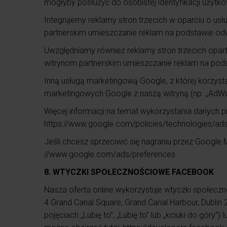
mogłyby posłużyć do osobistej identyfikacji użytk
Integrujemy reklamy stron trzecich w oparciu o usł
partnerskim umieszczanie reklam na podstawie odwie
Uwzględniamy również reklamy stron trzecich opart
witrynom partnerskim umieszczanie reklam na podst
Inną usługą marketingową Google, z której korzyst
marketingowych Google z naszą witryną (np. „AdWord
Więcej informacji na temat wykorzystania danych 
https://www.google.com/policies/technologies/ads
Jeśli chcesz sprzeciwić się nagraniu przez Google 
//www.google.com/ads/preferences.
8. WTYCZKI SPOŁECZNOŚCIOWE FACEBOOK
Nasza oferta online wykorzystuje wtyczki społeczn
4 Grand Canal Square, Grand Canal Harbour, Dublin 
pojęciach „Lubię to”, „Lubię to” lub „kciuki do gó