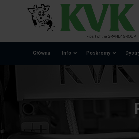
Główna
Info
Poskromy
Dystr