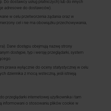
. Do dostawcy usług płatniczych) lub do innych
cje adresowe do dostawców).
wane w celu przetworzenia żądania oraz w
amierzony cel i nie ma obowiązku przechowywania,
era). Dane dostępu obejmują nazwę strony
anym dostępie, typ i wersję przeglądarki, system
jącego.
ami prawa wyłącznie do oceny statystycznej w celu
ch dziennika z mocą wsteczną, jeśli istnieją
do przeglądarki internetowej użytkownika i tam
ą informowani o stosowaniu plików cookie w