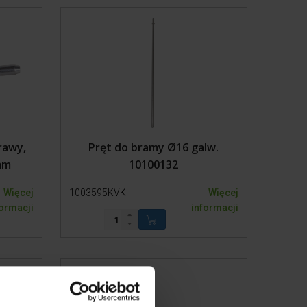
andaże
rawy,
Pręt do bramy Ø16 galw.
mm
10100132
Więcej
1003595KVK
Więcej
formacji
informacji