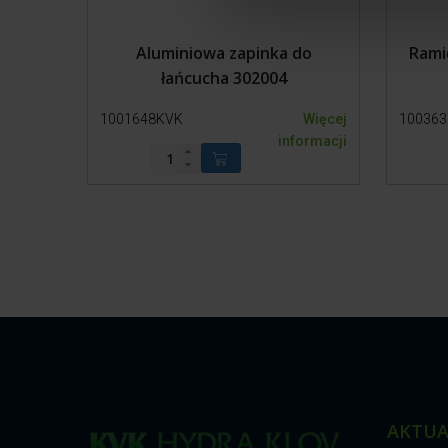
l
e
c
Aluminiowa zapinka do
Rami
t
łańcucha 302004
i
1001648KVK
Więcej
10036
o
informacji
n
AKTUA