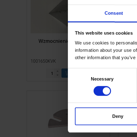
Consent
This website uses cookies
Wzmocnienie aluminiowe
Uchwy
We use cookies to personalis
information about your use of
other information that you’ve
1001650KVK
Więcej
10037
informacji
C
Necessary
o
n
s
e
n
t
Deny
S
e