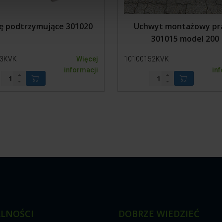
ę podtrzymujące 301020
Uchwyt montażowy p
301015 model 200
33KVK
Więcej
10100152KVK
informacji
in
LNOŚCI
DOBRZE WIEDZIEĆ