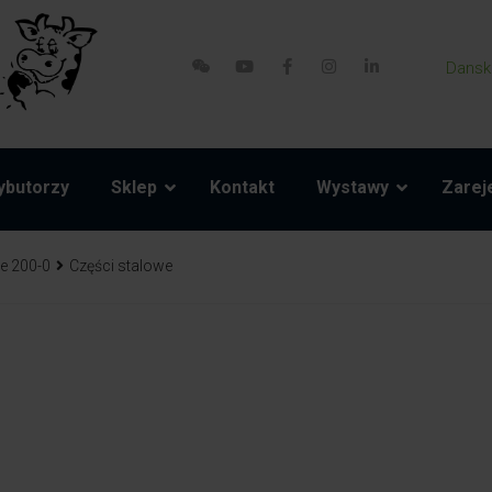
Dansk
ybutorzy
Sklep
Kontakt
Wystawy
Zareje
e 200-0
Części stalowe
ści zamienne
Akcesoria
Model 800-1 Powerpack
Pasy brzuszne i liny