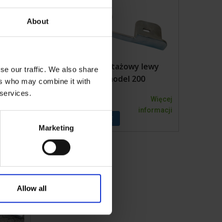
About
rawy
Uchwyt montażowy lewy
se our traffic. We also share
301016 model 200
ers who may combine it with
 services.
Więcej
1003635KVK
Więcej
formacji
informacji
Marketing
Allow all