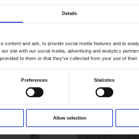
Details
t montażowy 301015-1 +
Uchwyt montażowy p
e content and ads, to provide social media features and to analy
301016-1
301015 model 200
 our site with our social media, advertising and analytics partn
 provided to them or that they’ve collected from your use of their
66KVK
Więcej
1003636KVK
informacji
in
Preferences
Statistics
Allow selection