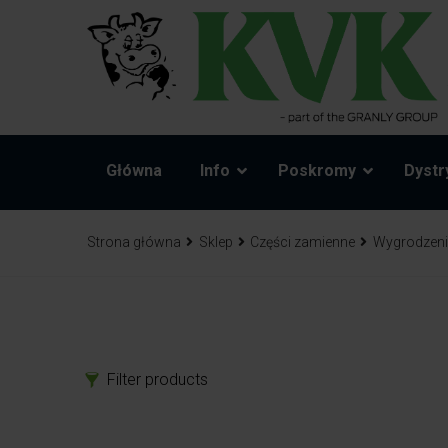
Główna
Info
Poskromy
Dystr
Strona główna
Sklep
Części zamienne
Wygrodzeni
Filter products
Produkty
Czę
Poskromy