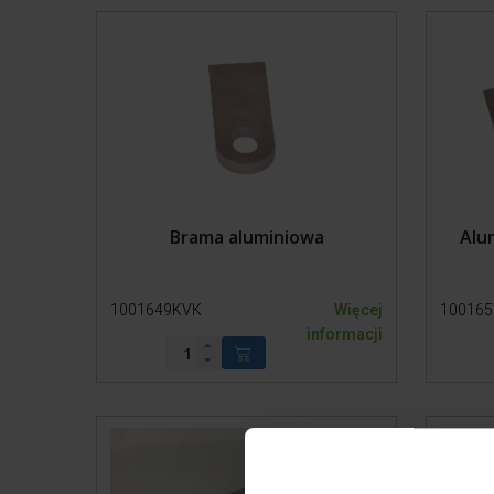
Transport
Wygrodzenia
Brama aluminiowa
Alu
1001649KVK
Więcej
10016
informacji