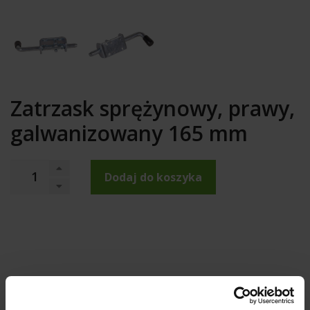
Zatrzask sprężynowy, prawy,
galwanizowany 165 mm
Dodaj do koszyka