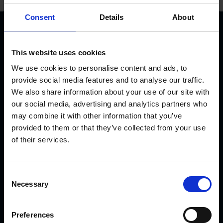
Consent
Details
About
This website uses cookies
We use cookies to personalise content and ads, to
provide social media features and to analyse our traffic.
We also share information about your use of our site with
KVK Hydra Klov jest nowoczesną firmą zajmującą się
our social media, advertising and analytics partners who
inżynierią i produkcją sprzętu do korekcji i pielęgnacji racic.
may combine it with other information that you’ve
Produkty KVK można spotkać od północnej Norwegii i
provided to them or that they’ve collected from your use
Islandii przez Arabię Saudyjską i Dubaj, aż po Kanadę i
of their services.
Japonię.
C
AKTUALNOŚCI
Necessary
o
n
s
Przedstawiamy nowe opatrunki CowDream!
Preferences
e