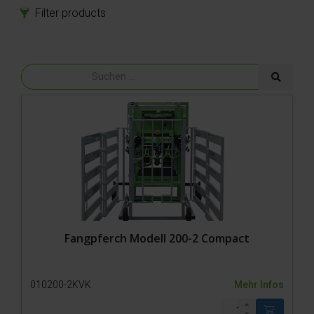
Filter products
Produkte
Klauenpflegestand
Fangpferch
Fangpferch 500-1
Fangpferch 500-0
Fangpferch 200-1
Fangpferch 200-0
Gatter
Transport
Ersatzteile
Zubehör
Fangpferch Modell 200-2 Compact
010200-2KVK
Mehr Infos