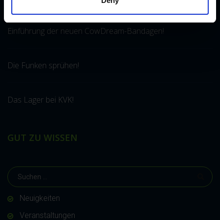
Deny
Einführung der neuen CowDream-Bandagen!
Die Funken sprühen!
Das Lager bei KVK!
GUT ZU WISSEN
Neuigkeiten
Veranstaltungen