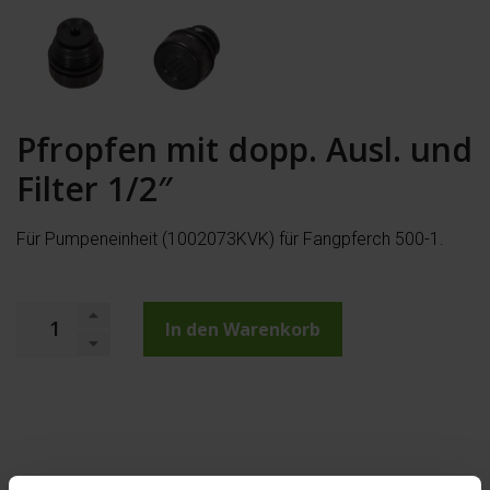
Pfropfen mit dopp. Ausl. und
Filter 1/2″
Für Pumpeneinheit (1002073KVK) für Fangpferch 500-1.
In den Warenkorb