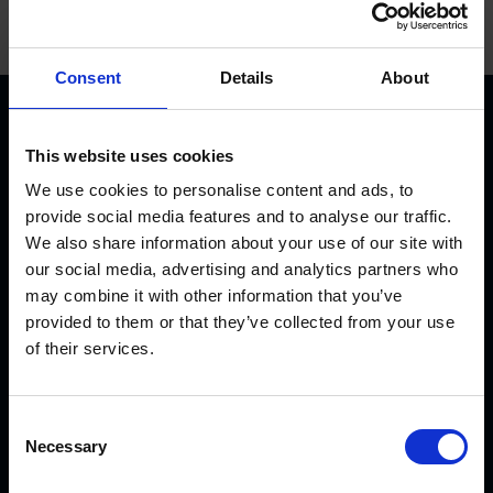
Consent
Details
About
This website uses cookies
We use cookies to personalise content and ads, to
provide social media features and to analyse our traffic.
We also share information about your use of our site with
KVK Hydra Klov ist ein modernes Unternehmen, welches
our social media, advertising and analytics partners who
sich der Konstruktion und Herstellung von
may combine it with other information that you’ve
Klauenpflegeständen, Fangpferchen und Motortrolleys
provided to them or that they’ve collected from your use
widmet. Es sind sehr viele KVK Produkte international in
of their services.
Gebrauch, von Nord-Norwegen und Island bis nach Saudi
Arabien und Dubai, von Kanada bis Japan.
C
Necessary
o
n
AKTUELLES