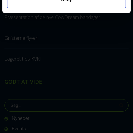
Præsentation af de nye CowDream bandager!
Gnisterne flyver!
Lageret hos KVK!
GODT AT VIDE
Nyheder
Events