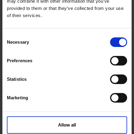
may combine it with other information that you’ve
provided to them or that they’ve collected from your use
of their services.
Pumpe Unit SP2 Præsamling
C
Necessary
o
n
2065020KVK-PART
Læs mere
s
Preferences
e
n
t
Statistics
S
e
Marketing
l
e
c
t
Allow all
i