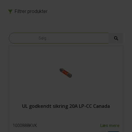
Filtrer produkter
Produkter
Reservedele
Model 800-1 Powerpack
Model 800-1
Model 650-SP3
Model 650-SP2 Hydro
Model 650-SP2
Hjul
Bolte
EL
Kabler
Lamper
UL godkendt sikring 20A LP-CC Canada
Motor
Stik
1000888KVK
Læs mere
Styring