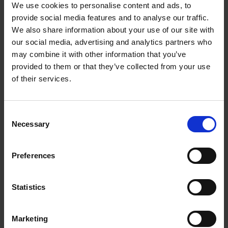
We use cookies to personalise content and ads, to
Stikdåse Schuko enkelt
provide social media features and to analyse our traffic.
We also share information about your use of our site with
our social media, advertising and analytics partners who
1000977KVK
Læs mere
may combine it with other information that you’ve
provided to them or that they’ve collected from your use
of their services.
C
Necessary
o
n
s
Preferences
e
n
t
Statistics
S
Stikdåse Schuko DOBBELT SP2/SP3
e
Marketing
l