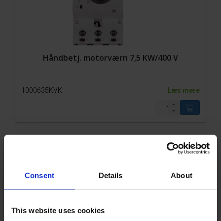
Håndbetj. motorværn 7,5 KW/400 V
1000635KVK
Læs mere
Consent
Details
About
This website uses cookies