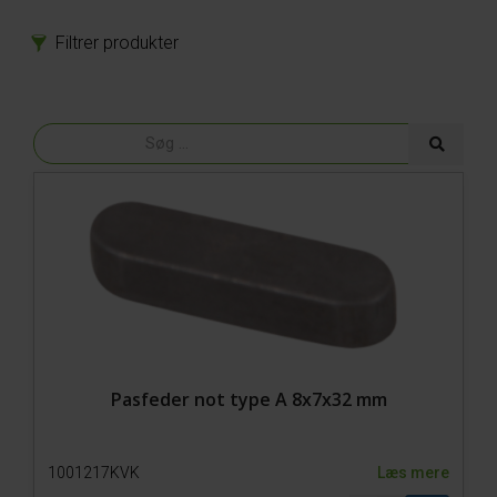
Filtrer produkter
Produkter
Reservedele
Model 800-1 Powerpack
Model 800-1
Model 650-SP3
Hjul
Bolte
EL
Gear
Bremse
Gummidele
Hydraulik
Pasfeder not type A 8x7x32 mm
Kæder
Lejer
1001217KVK
Læs mere
Plastdele