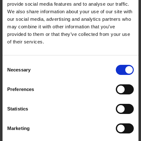
provide social media features and to analyse our traffic.
We also share information about your use of our site with
our social media, advertising and analytics partners who
may combine it with other information that you’ve
provided to them or that they’ve collected from your use
of their services.
Mekanisk bremse - Venstre
C
Necessary
o
n
10109339KVK
Læs mere
s
Preferences
e
n
t
Statistics
S
e
Marketing
l
e