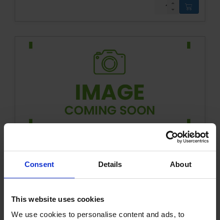
Ståldele
Model 650-SP2 Hydro
Model 650-SP2
Model 650-SP1
Model 650-SP0
Tyreboks
Fangefold 500-1
Fangefold 500-0
Fangefold 200-1
Fangefold 200-0
Trolley
Mekanisk bremse - højre
Tilbehør
Consent
Details
About
10109337KVK
Læs mere
This website uses cookies
We use cookies to personalise content and ads, to