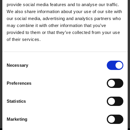
Zubehör
provide social media features and to analyse our traffic.
We also share information about your use of our site with
our social media, advertising and analytics partners who
may combine it with other information that you’ve
provided to them or that they’ve collected from your use
of their services.
Bremse Negative 47-50 da Nm
C
Necessary
o
1002080KVK
Mehr Infos
n
s
Preferences
e
n
t
Statistics
S
e
Marketing
l
e