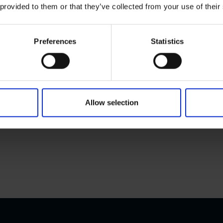
 provided to them or that they’ve collected from your use of their
Ketten
Lager
Kunststoffteile
Preferences
Statistics
Stahl
Modell 650-SP2
Modell 650-SP1
Modell 650-SP0
Stier Stand
Allow selection
Fangpferch 500-1
Fangpferch 500-0
Fangpferch 200-1
Fangpferch 200-0
Trolley