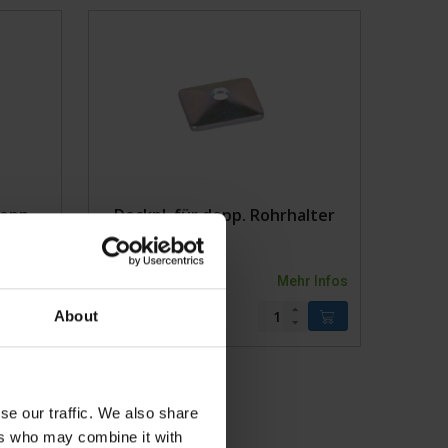
andagen
g
dopp.
Deckpl. für dopp. Rohrhalter
r Infos
1002154KVK
Mehr Infos
About
se our traffic. We also share
ers who may combine it with