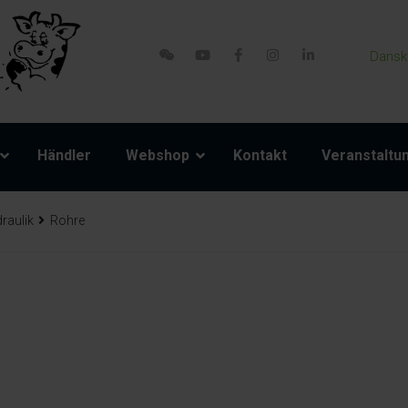
Dansk
Händler
Webshop
Kontakt
Veranstaltu
raulik
Rohre
atzteile
Zubehör
Modell 800-1 Powerpack
Seile und Gurte