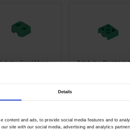
Modell 800-1
Extras
Modell 650-SP3
Kleber und Hufblocks
Modell 650-SP2 Hydro
Pflegeprodukte und B
Hydraulik
Klauenpflege Werkzeu
Hydraulic fittings
Kleidung
Motor
Öl/Filter
Pumpen
hrhalter Einzel 12 mm
Rohrhalter Plastikteil 
Rohre
Schlangen
Unterstötzung
20KVK
Mehr Infos
1002021KVK
Meh
Ventile
Details
Zylinder
Reifen
Bolzen
Ström
e content and ads, to provide social media features and to analy
Getriebe
 our site with our social media, advertising and analytics partn
Gummiteile