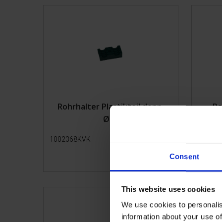
Fangpferch
Transport
Rohrhalter Plastikteil dopp.
Ro
Ø12
1002368KVK
Mehr Infos
10020
Consent
This website uses cookies
We use cookies to personalis
information about your use of