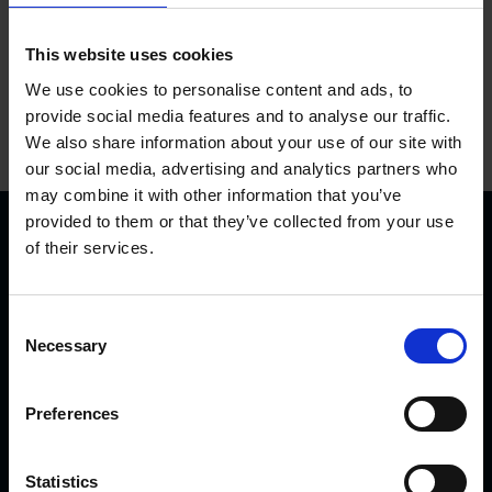
This website uses cookies
We use cookies to personalise content and ads, to
provide social media features and to analyse our traffic.
We also share information about your use of our site with
our social media, advertising and analytics partners who
may combine it with other information that you’ve
provided to them or that they’ve collected from your use
of their services.
C
Necessary
o
KVK Hydra Klov ist ein modernes Unternehmen, welches
n
s
sich der Konstruktion und Herstellung von
Preferences
e
Klauenpflegeständen, Fangpferchen und Motortrolleys
n
widmet. Es sind sehr viele KVK Produkte international in
t
Statistics
Gebrauch, von Nord-Norwegen und Island bis nach Saudi