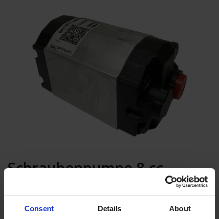
Schraubenpumpe 8 cc
In den Warenkorb
Consent
Details
About