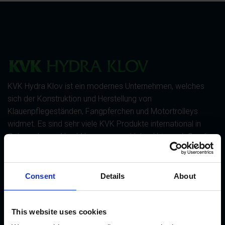
KVK Hydra Klov ist ein modernes Unternehmen, welches
sich der Konstruktion und Herstellung von
Klauenpflegeständen, Fangpferchen und Motortrolleys
widmet. Es sind sehr viele KVK Produkte international in
Gebrauch, von Nord-Norwegen und Island bis nach Saudi
Arabien und Dubai, von Kanada bis Japan.
Consent
Details
About
AKTUELLES
This website uses cookies
Einführung der neuen CowDream-Bandagen!