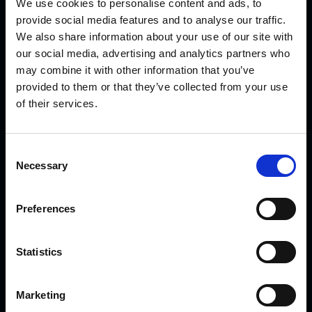
We use cookies to personalise content and ads, to
provide social media features and to analyse our traffic.
We also share information about your use of our site with
Die Funken sprühen!
our social media, advertising and analytics partners who
may combine it with other information that you’ve
provided to them or that they’ve collected from your use
Das Lager bei KVK!
of their services.
GUT ZU WISSEN
C
Necessary
o
n
s
Preferences
e
Neuigkeiten
n
t
Statistics
Veranstaltungen
S
Häufig gestellte Fragen
e
Marketing
l
Sicherheit