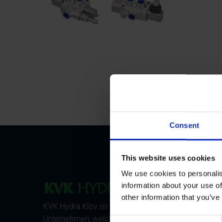
Consent
This website uses cookies
We use cookies to personalis
AKTUE
information about your use of
other information that you’ve
KVK Hydra Klov ist ein modernes
Einführ
Unternehmen, welches sich der
C