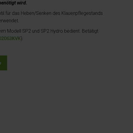
enötigt wird.
ntil für das Heben/Senken des Klauenpflegestands
erwendet.
eim Modell SP2 und SP2 Hydro bedient. Betätigt
02063KVK
).
b