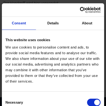
Der Handgriff wird hier verwendet:
800-1
650-SP3
650-SP2
Consent
Details
About
650-SP2 Hydro
This website uses cookies
In den Warenkorb
We use cookies to personalise content and ads, to
provide social media features and to analyse our traffic.
We also share information about your use of our site with
our social media, advertising and analytics partners who
may combine it with other information that you’ve
provided to them or that they’ve collected from your use
of their services.
C
Necessary
o