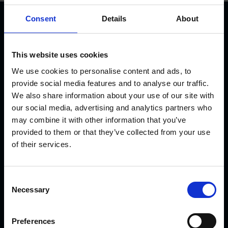
Consent
Details
About
This website uses cookies
We use cookies to personalise content and ads, to
provide social media features and to analyse our traffic.
KVK Hydra Klov ist ein modernes Unternehmen, welches
We also share information about your use of our site with
sich der Konstruktion und Herstellung von
our social media, advertising and analytics partners who
Klauenpflegeständen, Fangpferchen und Motortrolleys
may combine it with other information that you’ve
widmet. Es sind sehr viele KVK Produkte international in
provided to them or that they’ve collected from your use
Gebrauch, von Nord-Norwegen und Island bis nach Saudi
of their services.
Arabien und Dubai, von Kanada bis Japan.
C
AKTUELLES
Necessary
o
n
s
Preferences
Einführung der neuen CowDream-Bandagen!