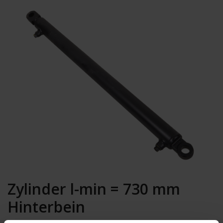
Zylinder l-min = 730 mm
Hinterbein