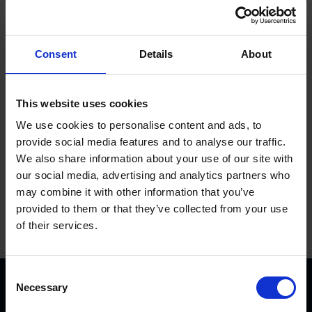
Zylinder 730 mm für Beine hinten (verwendet vom 08-2012
bis 08-2016)
Dichtungssatz für Zylinder –
1002173KVK
Consent
Details
About
This website uses cookies
In den Warenkorb
We use cookies to personalise content and ads, to
provide social media features and to analyse our traffic.
We also share information about your use of our site with
our social media, advertising and analytics partners who
may combine it with other information that you’ve
provided to them or that they’ve collected from your use
of their services.
C
Necessary
o
n