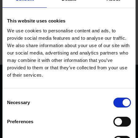
This website uses cookies
We use cookies to personalise content and ads, to
provide social media features and to analyse our traffic.
We also share information about your use of our site with
our social media, advertising and analytics partners who
may combine it with other information that you’ve
provided to them or that they’ve collected from your use
of their services.
C
Necessary
o
n
KVK Hydra Klov ist ein modernes Unternehmen, welches
s
Preferences
sich der Konstruktion und Herstellung von
e
Klauenpflegeständen, Fangpferchen und Motortrolleys
n