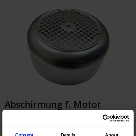
Abschirmung f. Motor
1000750KVK
In den Warenkorb
Consent
Details
About