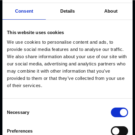
Consent
Details
About
This website uses cookies
We use cookies to personalise content and ads, to
provide social media features and to analyse our traffic.
KVK Hydra Klov ist ein modernes Unternehmen, welches
We also share information about your use of our site with
sich der Konstruktion und Herstellung von
our social media, advertising and analytics partners who
Klauenpflegeständen, Fangpferchen und Motortrolleys
may combine it with other information that you’ve
widmet. Es sind sehr viele KVK Produkte international in
provided to them or that they’ve collected from your use
Gebrauch, von Nord-Norwegen und Island bis nach Saudi
of their services.
Arabien und Dubai, von Kanada bis Japan.
C
AKTUELLES
Necessary
o
n
s
Preferences
Einführung der neuen CowDream-Bandagen!