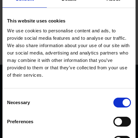
This website uses cookies
We use cookies to personalise content and ads, to
provide social media features and to analyse our traffic.
We also share information about your use of our site with
our social media, advertising and analytics partners who
may combine it with other information that you’ve
provided to them or that they’ve collected from your use
of their services.
C
Necessary
o
n
KVK Hydra Klov ist ein modernes Unternehmen, welches
s
Preferences
sich der Konstruktion und Herstellung von
e
Klauenpflegeständen, Fangpferchen und Motortrolleys
n