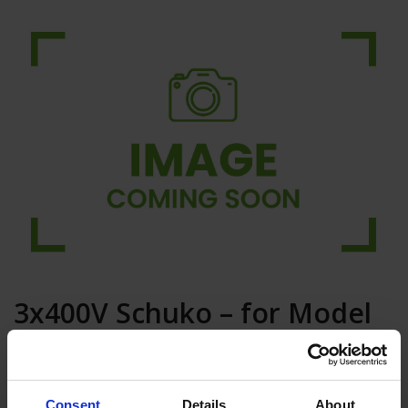
3x400V Schuko – for Model
650-SP0
In den Warenkorb
Consent
Details
About