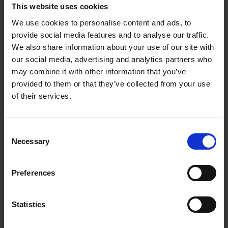
This website uses cookies
We use cookies to personalise content and ads, to
provide social media features and to analyse our traffic.
We also share information about your use of our site with
our social media, advertising and analytics partners who
may combine it with other information that you’ve
provided to them or that they’ve collected from your use
of their services.
Membrandose weiß 85x85 mm
C
Necessary
o
n
1000522KVK
Mehr Infos
s
Preferences
e
n
t
Statistics
S