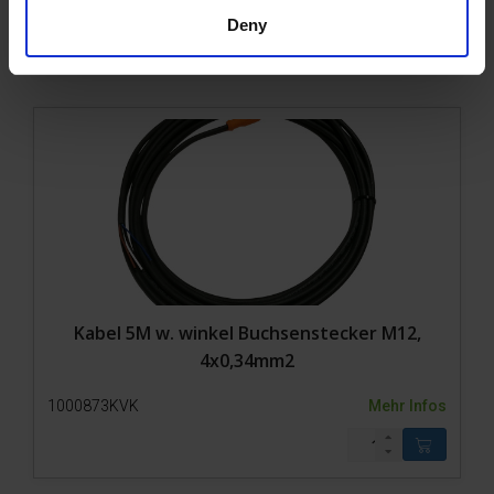
1000871KVK
Mehr Infos
Deny
Kabel 5M w. winkel Buchsenstecker M12,
4x0,34mm2
1000873KVK
Mehr Infos