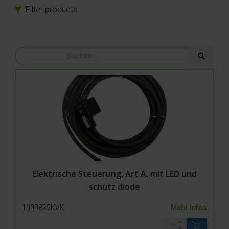
Filter products
Produkte
Ersatzteile
Modell 800-1 Powerpack
Modell 800-1
Hydraulik
Reifen
Bolzen
Ström
Heizschrank
Motor
Sensor
Fernbedienung
Elektrische Steuerung, Art A, mit LED und
Kabel
schutz diode
Stecker
1000875KVK
Mehr Infos
Steuerung
Schalter/Kontakte