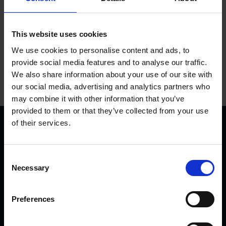
This website uses cookies
We use cookies to personalise content and ads, to
provide social media features and to analyse our traffic.
We also share information about your use of our site with
our social media, advertising and analytics partners who
may combine it with other information that you’ve
provided to them or that they’ve collected from your use
of their services.
C
Necessary
o
n
KVK Hydra Klov ist ein modernes Unternehmen, welches
s
Preferences
sich der Konstruktion und Herstellung von
e
Klauenpflegeständen, Fangpferchen und Motortrolleys
n