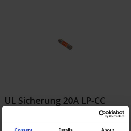
UL Sicherung 20A LP-CC
Kanada
In den Warenkorb
Consent
Details
About