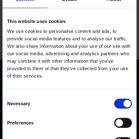
This website uses cookies
We use cookies to personalise content and ads, to
provide social media features and to analyse our traffic.
We also share information about your use of our site with
our social media, advertising and analytics partners who
may combine it with other information that you’ve
provided to them or that they’ve collected from your use
of their services.
C
Necessary
o
KVK Hydra Klov ist ein modernes Unternehmen, welches
n
sich der Konstruktion und Herstellung von
s
Preferences
e
Klauenpflegeständen, Fangpferchen und Motortrolleys
n
widmet. Es sind sehr viele KVK Produkte international in