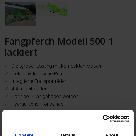
Fangpferch Modell 500-1
lackiert
Die „große“ Lösung mit kompakten Maßen
Elektrohydraulische Pumpe
Integrierte Transporträder
4 Alu-Treibgatter
Kann per Kran gehoben werden
Hydraulische Frontwinde
In den Warenkorb
Consent
Details
About